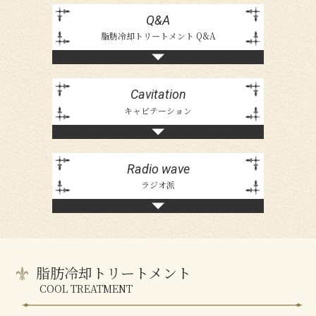
初回限定プラン
Special plan
Q&A
脂肪冷却トリートメント Q&A
料金メニュー
Price & Menu
プリペイド
Cavitation
Prepaid
キャビテーション
キャンペーン
Campaign
Radio wave
店舗情報
ラジオ派
About us
ご予約について
Contact
新着情報
脂肪冷却トリートメント
Information
COOL TREATMENT
サイトのご利用について