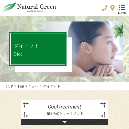
Menu
ダイエット
Diet
TOP
>
料金メニュー
>
ダイエット
トップ
top
Cool treatment
脂肪冷却トリートメント
初めてのお客様へ
For customer