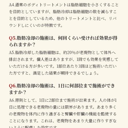
A4.通常のボディトリートメントは脂肪細胞を小さくすること
を目的としていますが、脂肪冷却は脂肪細胞の数を減らすこ
とを目的としているため、他のトリートメントと比べ、リバ
ウンドしにくいのが特徴です。
Q5.
脂肪冷却の施術は、何回くらい受ければ効果が得
られますか？
A5.脂肪冷却した脂肪細胞は、約20％が老廃物として体外へ
排出されます。個人差はありますが、1回でも効果を実感して
いただける方が多いです。1部位あたり3回ほど施術いただい
た方ですと、満足した結果が期待できるでしょう。
Q6.
脂肪冷却の施術は、1日に何部位まで施術ができ
ますか？
A6.原則として、1日に2部位まで施術が出来ます。人の体が1
日に処理できる老廃物の量には限界があります。あまり多く
の老廃物を体内に作り過ぎると腎臓や肝臓の機能を酷使する
ことになります。これは、老廃物をあまり大量に作りすぎな
いように配慮した設定です。