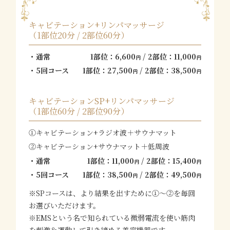
キャビテーション+リンパマッサージ
（1部位20分 / 2部位60分）
通常
1部位：6,600
/ 2部位：11,000
円
円
5回コース
1部位：27,500
/ 2部位：38,500
円
円
キャビテーションSP+リンパマッサージ
（1部位60分 / 2部位90分）
①キャビテーション+ラジオ波＋サウナマット
②キャビテーション+サウナマット＋低周波
通常
1部位：11,000
/ 2部位：15,400
円
円
5回コース
1部位：38,500
/ 2部位：49,500
円
円
※SPコースは、より結果を出すために①～②を毎回
お選びいただけます。
※EMSという名で知られている微弱電流を使い筋肉
を刺激＆運動して引き締める美容機器です。