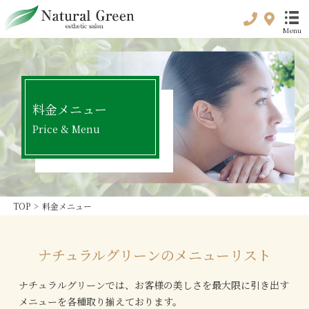
Menu
トップ
料金メニュー
top
Price & Menu
初めてのお客様へ
For customer
初回限定プラン
Special plan
TOP
>
料金メニュー
料金メニュー
Price & Menu
ナチュラルグリーンのメニューリスト
プリペイド
Prepaid
ナチュラルグリーンでは、
お客様の美しさを最大限に引き出す
メニューを各種取り揃えております。