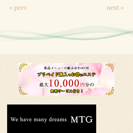
« prev
next »