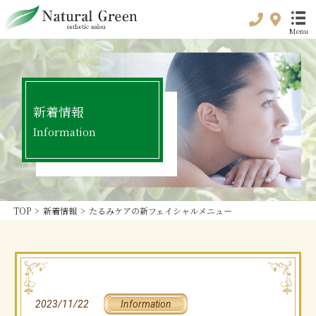
Menu
トップ
新着情報
top
Information
初めてのお客様へ
For customer
初回限定プラン
Special plan
TOP
>
新着情報
>
たるみケアの新フェイシャルメニュー
料金メニュー
Price & Menu
プリペイド
Prepaid
2023/11/22
Information