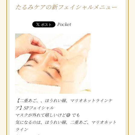
キャンペーン
Campaign
たるみケアの新フェイシャルメニュー
店舗情報
About us
Pocket
ご予約について
Contact
新着情報
Information
サイトのご利用について
About site
【二重あご、、ほうれい線、マリオネットラインケ
ア】SPフェイシャル
マスクが外れて嬉しいけど😅 でも
気になるのは、ほうれい線、二重あご、マリオネット
ライン