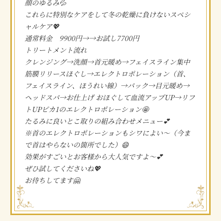
顔のゆるみ💦
これらに特別なケアをして冬の乾燥に負けないスペシ
ャルケア💖
通常料金 9900円→→お試し7700円
トリートメント流れ
クレンジング→洗顔→首元暖め→フェイスライン集中
筋膜リリースほぐし→エレクトロポレーション（首、
フェイスライン、ほうれい線）→パック→目元暖め→
ヘッドスパ→お仕上げ おほぐして血流アップUP→リフ
トUPピカ1のエレクトロポレーション🤩
たるみに良いとこ取りの組み合わせメニュー💕
※首のエレクトロポレーションもシワによい〜（今ま
で首はやらないの箇所でした）😄
効果がすごいとお客様から大人気ですよ～💕
ぜひ試してくださいね💖
お待ちしてます🤗