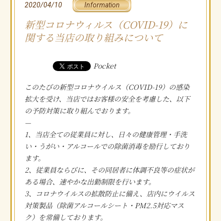
2020/04/10
Information
Campaign
新型コロナウィルス（COVID-19）に
店舗情報
関する当店の取り組みについて
About us
ご予約について
Pocket
Contact
このたびの新型コロナウイルス（COVID-19）の感染
新着情報
Information
拡大を受け、当店ではお客様の安全を考慮した、以下
の予防対策に取り組んでおります。
サイトのご利用について
—
About site
1、当店全ての従業員に対し、日々の健康管理・手洗
い・うがい・アルコールでの除菌消毒を励行しており
ます。
2、従業員ならびに、その同居者に体調不良等の症状が
ある場合、速やかな出勤制限を行います。
3、コロナウイルスの拡散防止に備え、店内にウイルス
対策製品（除菌アルコールシート・PM2.5対応マス
ク）を常備しております。