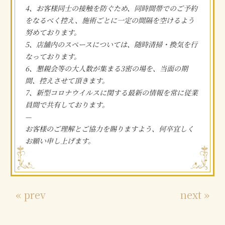
4、お客様同士の接触を防ぐため、同時間帯でのご予約
をなるべく控え、施術ごとに一定の間隔を空けるよう
努めております。
5、店舗内のスペースについては、随時清掃・換気を行
なっております。
6、懇親会等の大人数が集まる3密の場を、当面の期
間、控えさせて頂きます。
7、新型コロナウイルスに関する最新の情報を常に従業
員間で共有しております。
—
お客様のご理解とご協力を賜りますよう、何卒宜しく
お願い申し上げます。
« prev
next »