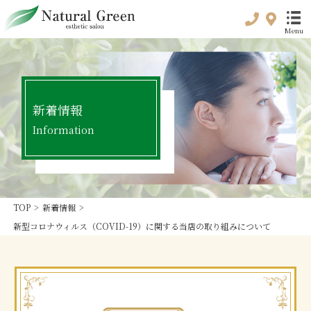
Menu
トップ
新着情報
top
Information
初めてのお客様へ
For customer
初回限定プラン
Special plan
TOP
>
新着情報
>
料金メニュー
新型コロナウィルス（COVID-19）に関する当店の取り組みについて
Price & Menu
プリペイド
Prepaid
キャンペーン